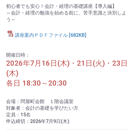
初心者でも安心！会計・経理の基礎講座【導入編】
～会計・経理の勉強を始める前に、苦手意識と決別しよ
う～
講座案内ＰＤＦファイル [682KB]
開催日時：
2026年7月16日(木)・21日(火)・23日
申込み手続きへ進む
(木)
各日 18:30～20:30
会場：問屋町会館 １階会議室
対象者：会計の基礎を学びたい方
定員：15名
申込締切：2026年7月9日(木)